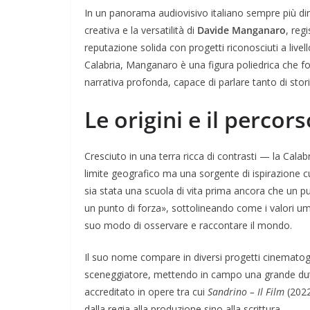
In un panorama audiovisivo italiano sempre più d
creativa e la versatilità di
Davide Manganaro
, reg
reputazione solida con progetti riconosciuti a livel
Calabria, Manganaro è una figura poliedrica che fo
narrativa profonda, capace di parlare tanto di storie
Le origini e il percor
Cresciuto in una terra ricca di contrasti — la Ca
limite geografico ma una sorgente di ispirazione c
sia stata una scuola di vita prima ancora che un pun
un punto di forza», sottolineando come i valori uman
suo modo di osservare e raccontare il mondo.
Il suo nome compare in diversi progetti cinematograf
sceneggiatore, mettendo in campo una grande dutt
accreditato in opere tra cui
Sandrino – Il Film
(202
dalla regia alla produzione sino alla scrittura.