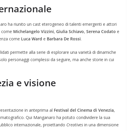
ternazionale
ro ha riunito un cast eterogeneo di talenti emergenti e attori
omi come
Michelangelo Vizzini
,
Giulia Schiavo
,
Serena Codato
e
rienza come
Luca Ward
e
Barbara De Rossi
.
idati permette alla serie di esplorare una varietà di dinamiche
solo personaggi complessi da seguire, ma anche storie in cui
zia e visione
presentazione in anteprima al
Festival del Cinema di Venezia
,
nematografico. Qui Manganaro ha potuto condividere la sua
 pubblico internazionale, proiettando
Creatives
in una dimensione