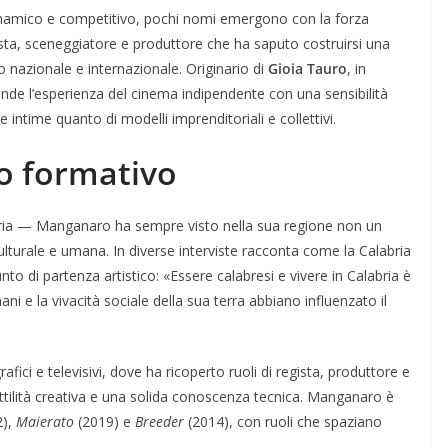
inamico e competitivo, pochi nomi emergono con la forza
ista, sceneggiatore e produttore che ha saputo costruirsi una
lo nazionale e internazionale. Originario di
Gioia Tauro
, in
nde l’esperienza del cinema indipendente con una sensibilità
 intime quanto di modelli imprenditoriali e collettivi.
so formativo
labria — Manganaro ha sempre visto nella sua regione non un
ulturale e umana. In diverse interviste racconta come la Calabria
to di partenza artistico: «Essere calabresi e vivere in Calabria è
i e la vivacità sociale della sua terra abbiano influenzato il
ici e televisivi, dove ha ricoperto ruoli di regista, produttore e
ilità creativa e una solida conoscenza tecnica. Manganaro è
2),
Maierato
(2019) e
Breeder
(2014), con ruoli che spaziano