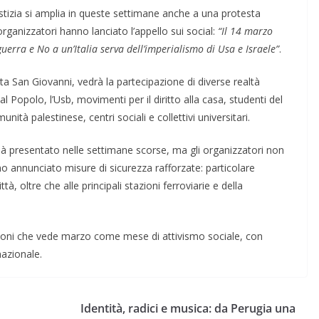
iustizia si amplia in queste settimane anche a una protesta
i organizzatori hanno lanciato l’appello sui social:
“Il 14 marzo
uerra e No a un’Italia serva dell’imperialismo di Usa e Israele”
.
rta San Giovanni, vedrà la partecipazione di diverse realtà
al Popolo, l’Usb, movimenti per il diritto alla casa, studenti del
ità palestinese, centri sociali e collettivi universitari.
ià presentato nelle settimane scorse, ma gli organizzatori non
o annunciato misure di sicurezza rafforzate: particolare
ittà, oltre che alle principali stazioni ferroviarie e della
itazioni che vede marzo come mese di attivismo sociale, con
nazionale.
Identità, radici e musica: da Perugia una