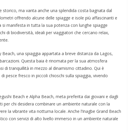
e e storico, ma vanta anche una splendida costa bagnata dal
lometri offrendo alcune delle spiagge e isole più affascinanti e
ra si manifesta in tutta la sua potenza con lunghe spiagge
hi di biodiversità, ideali per viaggiatori che cercano relax,
ente.
ay Beach, una spiaggia appartata a breve distanza da Lagos,
imbarcazioni. Questa baia è rinomata per la sua atmosfera
asi di tranquillità in mezzo al dinamismo cittadino. Qui è
i di pesce fresco in piccoli chioschi sulla spiaggia, vivendo
egushi Beach e Alpha Beach, meta preferita dai giovani e dagli
tti per chi desidera combinare un ambiente naturale con la
vivere la vibrante vita notturna locale. Anche l’Inagbe Grand Beach
tico con servizi di alto livello immerso in un ambiente naturale