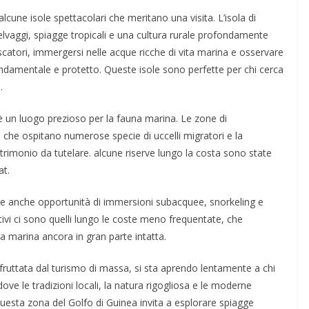
 alcune isole spettacolari che meritano una visita. L’isola di
selvaggi, spiagge tropicali e una cultura rurale profondamente
pescatori, immergersi nelle acque ricche di vita marina e osservare
damentale e protetto. Queste isole sono perfette per chi cerca
.
a è un luogo prezioso per la fauna marina. Le zone di
e che ospitano numerose specie di uccelli migratori e la
trimonio da tutelare. alcune riserve lungo la costa sono state
at.
ffre anche opportunità di immersioni subacquee, snorkeling e
stivi ci sono quelli lungo le coste meno frequentate, che
 marina ancora in gran parte intatta.
fruttata dal turismo di massa, si sta aprendo lentamente a chi
ve le tradizioni locali, la natura rigogliosa e le moderne
 Questa zona del Golfo di Guinea invita a esplorare spiagge