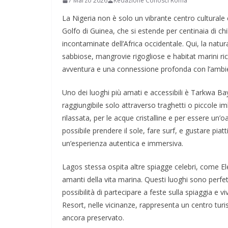
7 Marzo 2026
Redazione Conosci Roma
La Nigeria non è solo un vibrante centro cultural
Golfo di Guinea, che si estende per centinaia di chi
incontaminate dell’Africa occidentale. Qui, la natu
sabbiose, mangrovie rigogliose e habitat marini ricc
avventura e una connessione profonda con l’ambi
Uno dei luoghi più amati e accessibili è Tarkwa B
raggiungibile solo attraverso traghetti o piccole 
rilassata, per le acque cristalline e per essere un’o
possibile prendere il sole, fare surf, e gustare piatt
un’esperienza autentica e immersiva.
Lagos stessa ospita altre spiagge celebri, come El
amanti della vita marina. Questi luoghi sono perfe
possibilità di partecipare a feste sulla spiaggia e 
Resort, nelle vicinanze, rappresenta un centro turis
ancora preservato.