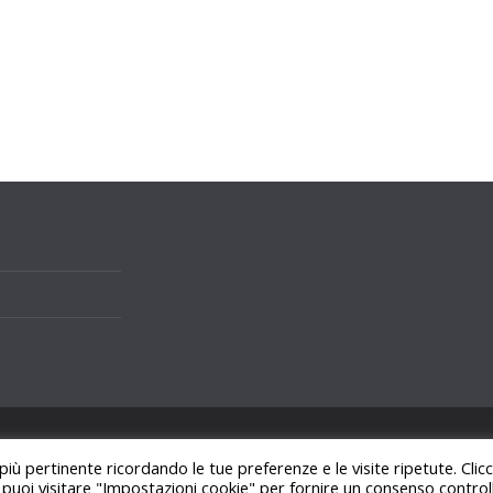
i.
 più pertinente ricordando le tue preferenze e le visite ripetute. Cli
ss
.
, puoi visitare "Impostazioni cookie" per fornire un consenso control