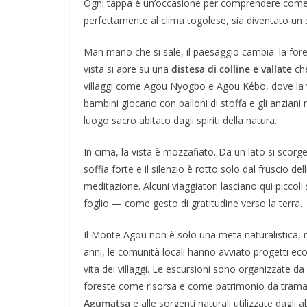
Ogni tappa è un’occasione per comprendere come i
perfettamente al clima togolese, sia diventato un s
Man mano che si sale, il paesaggio cambia: la fores
vista si apre su una
distesa di colline e vallate
che
villaggi come Agou Nyogbo e Agou Kébo, dove la vi
bambini giocano con palloni di stoffa e gli anzian
luogo sacro abitato dagli spiriti della natura.
In cima, la vista è mozzafiato. Da un lato si scorge
soffia forte e il silenzio è rotto solo dal fruscio d
meditazione. Alcuni viaggiatori lasciano qui piccoli
foglio — come gesto di gratitudine verso la terra.
Il Monte Agou non è solo una meta naturalistica
anni, le comunità locali hanno avviato progetti ecol
vita dei villaggi. Le escursioni sono organizzate da
foreste come risorsa e come patrimonio da tramanda
Agumatsa
e alle sorgenti naturali utilizzate dagli 