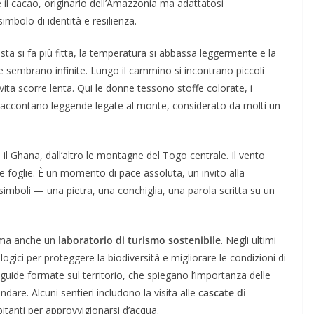
l cacao, originario dell’Amazzonia ma adattatosi
imbolo di identità e resilienza.
ta si fa più fitta, la temperatura si abbassa leggermente e la
 sembrano infinite. Lungo il cammino si incontrano piccoli
ta scorre lenta. Qui le donne tessono stoffe colorate, i
i raccontano leggende legate al monte, considerato da molti un
 il Ghana, dall’altro le montagne del Togo centrale. Il vento
elle foglie. È un momento di pace assoluta, un invito alla
 simboli — una pietra, una conchiglia, una parola scritta su un
, ma anche un
laboratorio di turismo sostenibile
. Negli ultimi
ogici per proteggere la biodiversità e migliorare le condizioni di
 guide formate sul territorio, che spiegano l’importanza delle
re. Alcuni sentieri includono la visita alle
cascate di
abitanti per approvvigionarsi d’acqua.