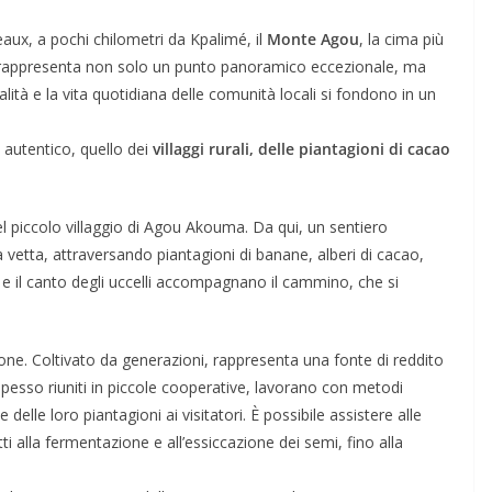
eaux, a pochi chilometri da Kpalimé, il
Monte Agou
, la cima più
 rappresenta non solo un punto panoramico eccezionale, ma
lità e la vita quotidiana delle comunità locali si fondono in un
ù autentico, quello dei
villaggi rurali, delle piantagioni di cacao
nel piccolo villaggio di Agou Akouma. Da qui, un sentiero
etta, attraversando piantagioni di banane, alberi di cacao,
a e il canto degli uccelli accompagnano il cammino, che si
one. Coltivato da generazioni, rappresenta una fonte di reddito
 spesso riuniti in piccole cooperative, lavorano con metodi
 delle loro piantagioni ai visitatori. È possibile assistere alle
tti alla fermentazione e all’essiccazione dei semi, fino alla