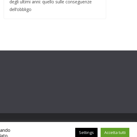
degli ultimi anni: quello sulle conseguenze
dell’obbligo
ccando
Settings
Accetta tutti
lato.