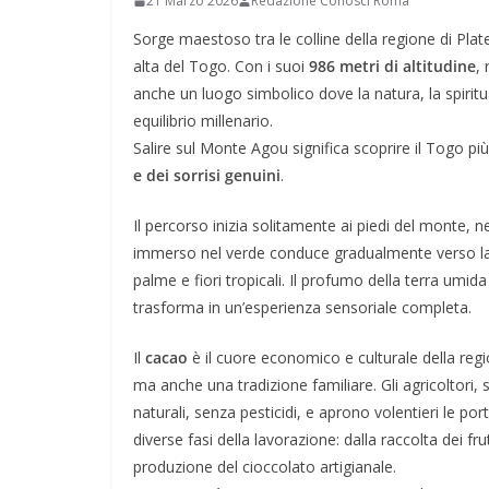
21 Marzo 2026
Redazione Conosci Roma
Sorge maestoso tra le colline della regione di Plat
alta del Togo. Con i suoi
986 metri di altitudine
,
anche un luogo simbolico dove la natura, la spiritua
equilibrio millenario.
Salire sul Monte Agou significa scoprire il Togo pi
e dei sorrisi genuini
.
Il percorso inizia solitamente ai piedi del monte, 
immerso nel verde conduce gradualmente verso la v
palme e fiori tropicali. Il profumo della terra umid
trasforma in un’esperienza sensoriale completa.
Il
cacao
è il cuore economico e culturale della regi
ma anche una tradizione familiare. Gli agricoltori,
naturali, senza pesticidi, e aprono volentieri le porte
diverse fasi della lavorazione: dalla raccolta dei fru
produzione del cioccolato artigianale.