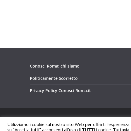
Conosci Roma: chi siamo
Politicamente Scorretto
Privacy Policy Conosci Roma.it
Copyright © 2026
Conosci Roma
. Tutti i diritti riservat
Utilizziamo i cookie sul nostro sito Web per offrirti l'esperienza
Tema:
ColorMag
di ThemeGrill. Powered by
WordPre
su "Accetta tutti" acconsenti all'uso di TUTTI i cookie. Tuttavia