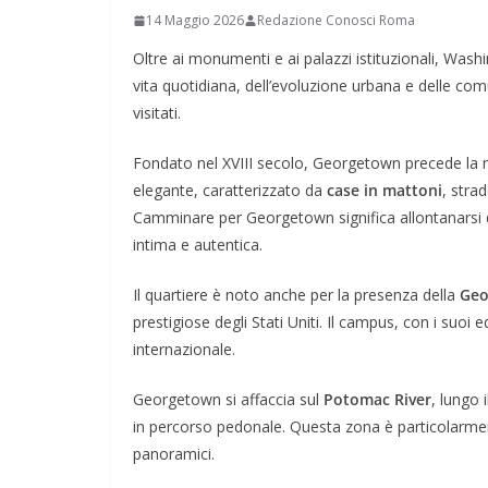
14 Maggio 2026
Redazione Conosci Roma
Oltre ai monumenti e ai palazzi istituzionali, Washi
vita quotidiana, dell’evoluzione urbana e delle comu
visitati.
Fondato nel XVIII secolo, Georgetown precede la na
elegante, caratterizzato da
case in mattoni
, stra
Camminare per Georgetown significa allontanarsi 
intima e autentica.
Il quartiere è noto anche per la presenza della
Geo
prestigiose degli Stati Uniti. Il campus, con i suoi 
internazionale.
Georgetown si affaccia sul
Potomac River
, lungo 
in percorso pedonale. Questa zona è particolarment
panoramici.