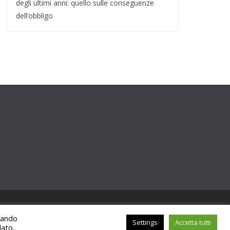
degli ultimi anni: quello sulle conseguenze
dell’obbligo
ccando
Settings
Accetta tutti
lato.