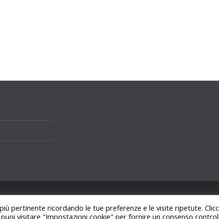
i.
 più pertinente ricordando le tue preferenze e le visite ripetute. Cli
ss
.
, puoi visitare "Impostazioni cookie" per fornire un consenso control