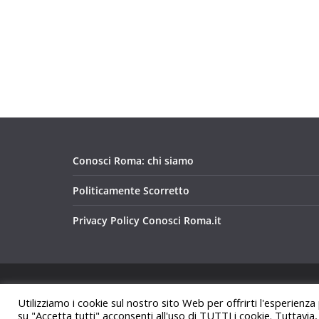
Conosci Roma: chi siamo
Politicamente Scorretto
Privacy Policy Conosci Roma.it
Copyright © 2026
Conosci Roma
. Tutti i diritti riservat
Utilizziamo i cookie sul nostro sito Web per offrirti l'esperienza
Tema:
ColorMag
di ThemeGrill. Powered by
WordPre
su "Accetta tutti" acconsenti all'uso di TUTTI i cookie. Tuttavia