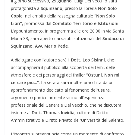
Il giorno successivo,
29 giugno
, Luigi Del Vecchio sarà
protagonista a
Squinzano
, presso la libreria
Non Solo
Copie
, nell’ambito della rassegna culturale
“Non Solo
Libri”
, promossa dal
Comitato Territorio e Istituzioni
.
L’appuntamento, in programma alle ore 20.00 in via Santa
Maria 33, sarà aperto dai saluti istituzionali del
Sindaco di
Squinzano, Avv. Mario Pede
.
A dialogare con l’autore sarà il
Dott. Leo Sisinni
, che
accompagnerà il pubblico alla scoperta dei temi, delle
atmosfere e dei personaggi del thriller
“Ostuni. Non mi
cercare più…”
. La serata sarà inoltre arricchita da un
approfondimento dedicato al fenomeno dell’
usura
,
argomento particolarmente vicino all’esperienza
professionale del Generale Del Vecchio, che ne discuterà
insieme al
Dott. Thomas Invidia
, cultore di Diritto
Amministrativo e Diritto Privato dell’Università del Salento.
L’incontro si preannuncia come un momento di confronto