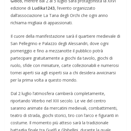
Gioco
, mentre dal 2 al 5 luglio sarà protagonista la XXVI
edizione di
Ludika1243
, l’evento organizzato
dall’associazione La Tana degli Orchi che ogni anno
richiama migliaia di appassionati.
Il cuore della manifestazione sarà il quartiere medievale di
San Pellegrino e Palazzo degli Alessandri, dove ogni
pomeriggio e fino a mezzanotte il pubblico potrà
partecipare gratuitamente a giochi da tavolo, giochi di
ruolo, sfide con miniature, carte collezionabili e numerosi
tornei aperti sia agli esperti sia a chi desidera avvicinarsi
per la prima volta a questo mondo.
Dal 2 luglio l’atmosfera cambierà completamente,
riportando Viterbo nel XIII secolo. Le vie del centro
saranno animate da mercatini medievali, combattimenti,
teatro di strada, giochi storici, tiro con l’arco e figuranti in
costume. Il momento più atteso sarà la tradizionale
battaglia finale tra Guelfi e Ghibellini, durante la quale