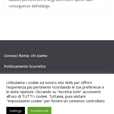
conseguenze dell’obbligo
Conosci Roma: chi siamo
Politicamente Scorretto
Privacy Policy Conosci Roma.it
Utilizziamo i cookie sul nostro sito Web per offrirti
l'esperienza più pertinente ricordando le tue preferenze e
le visite ripetute. Cliccando su "Accetta tutti" acconsenti
all'uso di TUTTI i cookie. Tuttavia, puoi visitare
"Impostazioni cookie" per fornire un consenso controllato.
Copyright © 2026
Conosci Roma
. Tutti i diritti riservati.
Settings
Accetta tutti
Tema:
ColorMag
di ThemeGrill. Powered by
WordPress
.