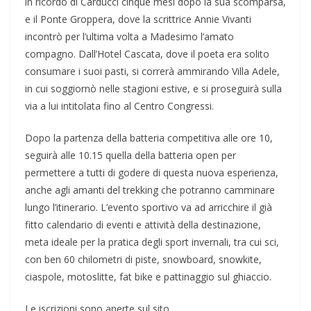
in ricordo di Carducci cinque mesi dopo la sua scomparsa,
e il Ponte Groppera, dove la scrittrice Annie Vivanti
incontrò per l’ultima volta a Madesimo l’amato
compagno. Dall’Hotel Cascata, dove il poeta era solito
consumare i suoi pasti, si correrà ammirando Villa Adele,
in cui soggiornò nelle stagioni estive, e si proseguirà sulla
via a lui intitolata fino al Centro Congressi.
Dopo la partenza della batteria competitiva alle ore 10,
seguirà alle 10.15 quella della batteria open per
permettere a tutti di godere di questa nuova esperienza,
anche agli amanti del trekking che potranno camminare
lungo l’itinerario. L’evento sportivo va ad arricchire il già
fitto calendario di eventi e attività della destinazione,
meta ideale per la pratica degli sport invernali, tra cui sci,
con ben 60 chilometri di piste, snowboard, snowkite,
ciaspole, motoslitte, fat bike e pattinaggio sul ghiaccio.
Le iscrizioni sono aperte sul sito