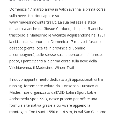
16 Febbraio 2019
Lucia Curatolo
Domenica 17 marzo arriva in Valchiavenna la prima corsa
sulla neve. Iscrizioni aperte su
www.madesimowintertrail.it. La sua bellezza è stata
decantata anche da Giosuè Carducci, che per 15 anni ha
trascorso a Madesimo le vacanze acquisendone nel 1901
la cittadinanza onoraria. Domenica 17 marzo il fascino
dell’accogliente località in provincia di Sondrio
accompagnerà, sulle stesse strade percorse dal famoso
poeta, i partecipanti alla prima corsa sulla neve della
Valchiavenna, il Madesimo Winter Trail.
Il nuovo appuntamento dedicato agli appassionati di trail
running, fortemente voluto dal Consorzio Turistico di
Madesimoe organizzato dall’ASD Italian Sport Lab e
Andromeda Sport SSD, nasce proprio per offrire una
formula alternativa grazie a cui vivere appieno la
montagna. Con i suoi 1.550 metri slm, in Val San Giacomo