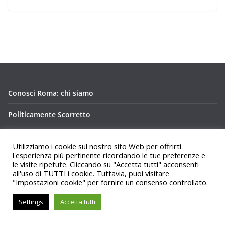
Conosci Roma: chi siamo
Politicamente Scorretto
Privacy Policy Conosci Roma.it
Utilizziamo i cookie sul nostro sito Web per offrirti
l'esperienza più pertinente ricordando le tue preferenze e
le visite ripetute. Cliccando su "Accetta tutti" acconsenti
all'uso di TUTTI i cookie. Tuttavia, puoi visitare
"Impostazioni cookie" per fornire un consenso controllato.
Copyright © 2026
Conosci Roma
. Tutti i diritti riservati.
Settings
Accetta tutti
Tema:
ColorMag
di ThemeGrill. Powered by
WordPress
.