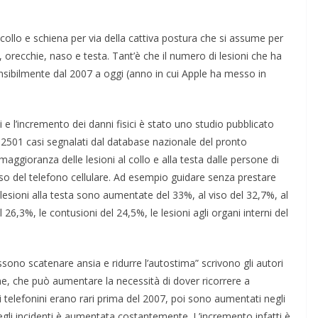
 collo e schiena per via della cattiva postura che si assume per
o, orecchie, naso e testa. Tant’è che il numero di lesioni che ha
sibilmente dal 2007 a oggi (anno in cui Apple ha messo in
ni e l’incremento dei danni fisici è stato uno studio pubblicato
i 2501 casi segnalati dal database nazionale del pronto
aggioranza delle lesioni al collo e alla testa dalle persone di
’uso del telefono cellulare. Ad esempio guidare senza prestare
ioni alla testa sono aumentate del 33%, al viso del 32,7%, al
6,3%, le contusioni del 24,5%, le lesioni agli organi interni del
ossono scatenare ansia e ridurre l’autostima” scrivono gli autori
one, che può aumentare la necessità di dover ricorrere a
i ai telefonini erano rari prima del 2007, poi sono aumentati negli
egli incidenti è aumentata costantemente. L’incremento infatti è