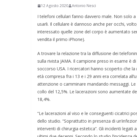
12 Agosto 2020
Antonio Nesci
I telefoni cellulari fanno davvero male. Non solo a
usarli. Il cellulare è dannoso anche per occhi, volt
interessato quelle zone del corpo è aumentato sen
vendita il primo iPhone).
A trovare la relazione tra la diffusione dei telefoni
sulla rivista JAMA. Il campione preso in esame è d
soccorso USA. I ricercatori hanno scoperto che la m
età compresa fra i 13 e i 29 anni era correlata all
attenzione o camminare mandando messaggi. Le les
collo del 12,5%. Le lacerazioni sono aumentate del 2
18,4%.
“Le lacerazioni al viso e le conseguenti cicatrici p
dello studio. “Soprattutto in presenza di un’infezi
interventi di chirurgia estetica”. Gli incidenti legat
ultimi due decenni. Secondo lo studio l’incidenza d