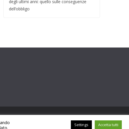
degli ultimi anni: quello sulle conseguenze
dell’obbligo
ccando
Settings
Accetta tutti
lato.