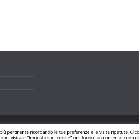
i.
 più pertinente ricordando le tue preferenze e le visite ripetute. Cli
ss
.
, puoi visitare "Impostazioni cookie" per fornire un consenso control