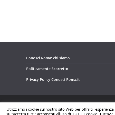
Conosci Roma: chi siamo
Politicamente Scorretto
Privacy Policy Conosci Roma.it
Copyright © 2026
Conosci Roma
. Tutti i diritti riservat
Utilizziamo i cookie sul nostro sito Web per offrirti l'esperienza
Tema:
ColorMag
di ThemeGrill. Powered by
WordPre
su "Accetta tutti" acconsenti all'uso di TUTTI i cookie. Tuttavia