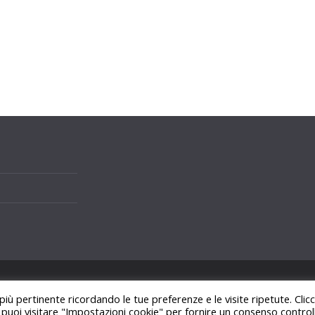
i.
 più pertinente ricordando le tue preferenze e le visite ripetute. Cli
ss
.
, puoi visitare "Impostazioni cookie" per fornire un consenso control