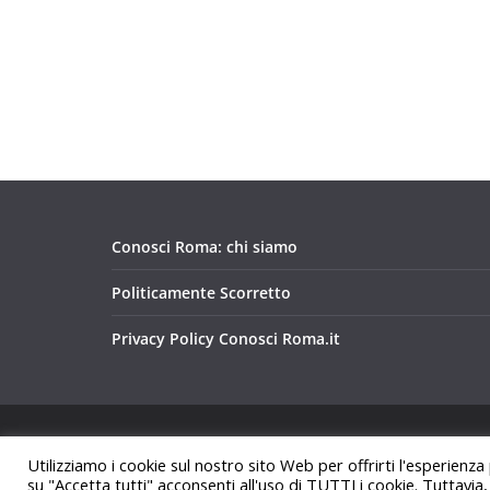
Conosci Roma: chi siamo
Politicamente Scorretto
Privacy Policy Conosci Roma.it
Copyright © 2026
Conosci Roma
. Tutti i diritti riservat
Utilizziamo i cookie sul nostro sito Web per offrirti l'esperienza
Tema:
ColorMag
di ThemeGrill. Powered by
WordPre
su "Accetta tutti" acconsenti all'uso di TUTTI i cookie. Tuttavia