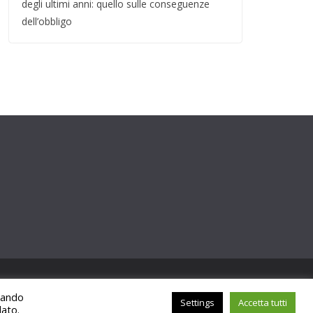
degli ultimi anni: quello sulle conseguenze
dell’obbligo
ccando
Settings
Accetta tutti
lato.