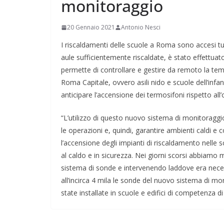
monitoraggio
20 Gennaio 2021
Antonio Nesci
I riscaldamenti delle scuole a Roma sono accesi tutti
aule sufficientemente riscaldate, è stato effettu
permette di controllare e gestire da remoto la tempe
Roma Capitale, ovvero asili nido e scuole dell’infa
anticipare l’accensione dei termosifoni rispetto all’
“L’utilizzo di questo nuovo sistema di monitoraggio 
le operazioni e, quindi, garantire ambienti caldi e 
l’accensione degli impianti di riscaldamento nelle sc
al caldo e in sicurezza. Nei giorni scorsi abbiamo
sistema di sonde e intervenendo laddove era necess
all’incirca 4 mila le sonde del nuovo sistema di mo
state installate in scuole e edifici di competenza d