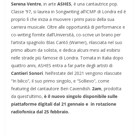
Serena Ventre
, in arte
ASHES
, è una cantautrice pop.
Classe ’97, si laurea in Songwriting all’ICMP di Londra ed è
proprio lì che inizia a muovere i primi passi della sua
carriera musicale. Oltre alle opportunità di performance e
co-writing fornite dall’Università, co-scrive un brano per
l’artista spagnolo Blas Cantó (Warner), rilasciata nel suo
primo album da solista, e dedica alcuni mesi ad esibirsi
nelle strade più famose di Londra. Tornata in Italia dopo
quattro anni, ASHES entra a far parte degli artisti di
Cantieri Sonori
. Nell’estate del 2021 vengono rilasciate
“In bilico”, il suo primo singolo, e “Sollievo”, come
featuring del cantautore Ben Cavendish.
2am
, prodotta
da quest’ultimo,
è il nuovo singolo disponibile sulle
piattaforme digitali dal 21 gennaio e
in rotazione
radiofonica dal 25 febbraio.