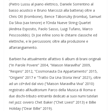
(Pietro Lussu al piano elettrico, Daniele Sorrentino al
basso acustico e Bruno Marcozzi alla batteria) oltre a
Chris Ott (trombone), Bence Táborszky (tromba), Samuel
Da Silva (sax tenore) e l’Onda Nueve String Quartet
(Andrea Esposito, Paolo Sasso, Luigi Tufano, Marco
Pescosolido). Di Joe infine sono le chitarre classiche ed
elettriche, e le percussioni; oltre alla produzione e
all’arrangiamento.
Barbieri ha attualmente all’attivo 6 album di brani originali
(“In Parole Povere” 2004, “Maison Maravilha” 2009,
“Respiro” 2012, “Cosmonauta Da Appartamento” 2015,
“Origami” 2017 e “Tratto Da Una Storia Vera” 2021), oltre
ad un cd+dvd dal vivo (“Maison Maravilha Viva” 2010)
registrato all’Auditorium Parco della Musica di Roma e
due dischi-tributo entrambi dedicati ai suoi numi tutelari
nel jazz: ovvero Chet Baker (“Chet Lives!” 2013) e Billie
Holiday (“Dear Billie” 2019).