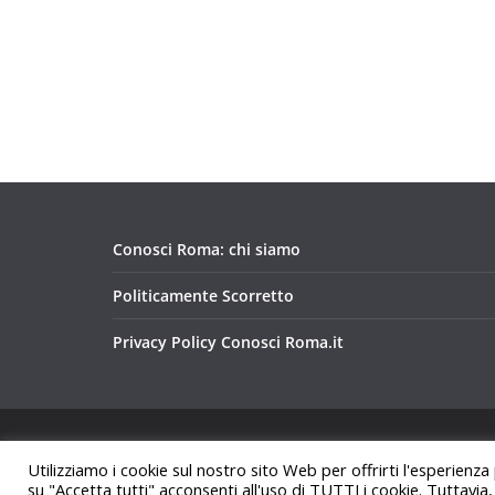
Conosci Roma: chi siamo
Politicamente Scorretto
Privacy Policy Conosci Roma.it
Copyright © 2026
Conosci Roma
. Tutti i diritti riservat
Utilizziamo i cookie sul nostro sito Web per offrirti l'esperienza
Tema:
ColorMag
di ThemeGrill. Powered by
WordPre
su "Accetta tutti" acconsenti all'uso di TUTTI i cookie. Tuttavia