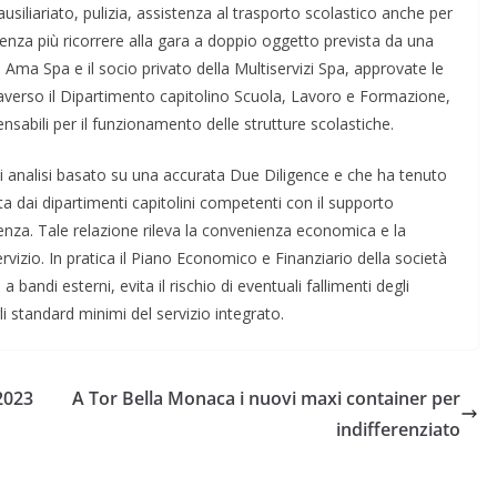
(ausiliariato, pulizia, assistenza al trasporto scolastico anche per
senza più ricorrere alla gara a doppio oggetto prevista da una
 Ama Spa e il socio privato della Multiservizi Spa, approvate le
raverso il Dipartimento capitolino Scuola, Lavoro e Formazione,
ensabili per il funzionamento delle strutture scolastiche.
di analisi basato su una accurata Due Diligence e che ha tenuto
ta dai dipartimenti capitolini competenti con il supporto
nza. Tale relazione rileva la convenienza economica e la
servizio. In pratica il Piano Economico e Finanziario della società
 a bandi esterni, evita il rischio di eventuali fallimenti degli
li standard minimi del servizio integrato.
2023
A Tor Bella Monaca i nuovi maxi container per
indifferenziato