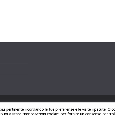
i.
 più pertinente ricordando le tue preferenze e le visite ripetute. Cli
ss
.
, puoi visitare "Impostazioni cookie" per fornire un consenso control