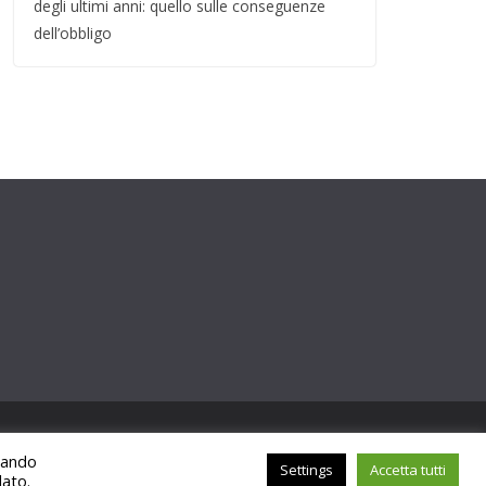
degli ultimi anni: quello sulle conseguenze
dell’obbligo
ccando
Settings
Accetta tutti
lato.