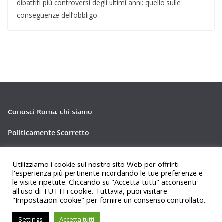
dibattiti più controversi degli ultimi anni: quello sulle
conseguenze dell’obbligo
Conosci Roma: chi siamo
Politicamente Scorretto
Privacy Policy Conosci Roma.it
Utilizziamo i cookie sul nostro sito Web per offrirti
l'esperienza più pertinente ricordando le tue preferenze e
le visite ripetute. Cliccando su "Accetta tutti" acconsenti
all'uso di TUTTI i cookie. Tuttavia, puoi visitare
"Impostazioni cookie" per fornire un consenso controllato.
Copyright © 2026
Conosci Roma
. Tutti i diritti riservati.
Settings
Accetta tutti