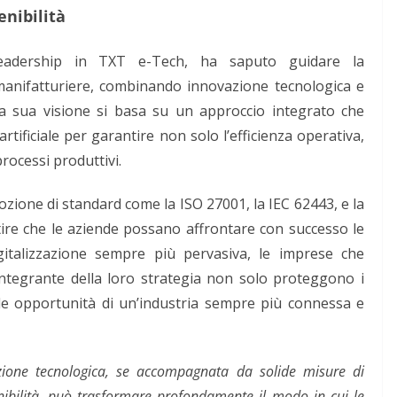
enibilità
leadership in TXT e-Tech, ha saputo guidare la
manifatturiere, combinando innovazione tecnologica e
La sua visione si basa su un approccio integrato che
rtificiale per garantire non solo l’efficienza operativa,
processi produttivi.
ozione di standard come la ISO 27001, la IEC 62443, e la
re che le aziende possano affrontare con successo le
gitalizzazione sempre più pervasiva, le imprese che
ntegrante della loro strategia non solo proteggono i
le opportunità di un’industria sempre più connessa e
azione tecnologica, se accompagnata da solide misure di
nibilità, può trasformare profondamente il modo in cui le