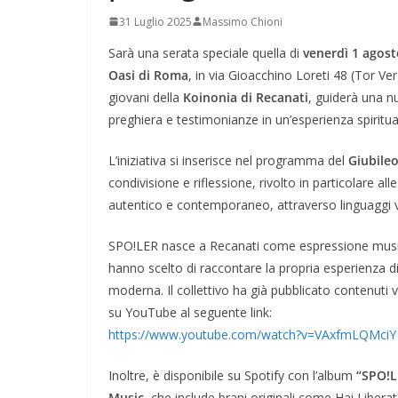
31 Luglio 2025
Massimo Chioni
Sarà una serata speciale quella di
venerdì 1 agos
Oasi di Roma
, in via Gioacchino Loreti 48 (Tor Ver
giovani della
Koinonia di Recanati
, guiderà una n
preghiera e testimonianze in un’esperienza spiritua
L’iniziativa si inserisce nel programma del
Giubileo
condivisione e riflessione, rivolto in particolare a
autentico e contemporaneo, attraverso linguaggi vic
SPO!LER nasce a Recanati come espressione music
hanno scelto di raccontare la propria esperienza di 
moderna. Il collettivo ha già pubblicato contenuti vi
su YouTube al seguente link:
https://www.youtube.com/watch?v=VAxfmLQMciY
Inoltre, è disponibile su Spotify con l’album
“SPO!L
Music
, che include brani originali come Hai Liber