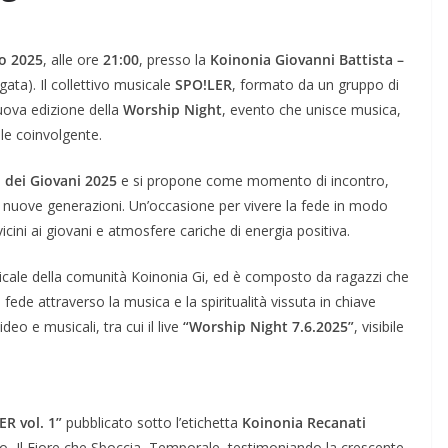
to 2025
, alle ore
21:00
, presso la
Koinonia Giovanni Battista –
gata). Il collettivo musicale
SPO!LER
, formato da un gruppo di
uova edizione della
Worship Night
, evento che unisce musica,
le coinvolgente.
 dei Giovani 2025
e si propone come momento di incontro,
lle nuove generazioni. Un’occasione per vivere la fede in modo
ini ai giovani e atmosfere cariche di energia positiva.
ale della comunità Koinonia Gi, ed è composto da ragazzi che
fede attraverso la musica e la spiritualità vissuta in chiave
deo e musicali, tra cui il live
“Worship Night 7.6.2025”
, visibile
ER vol. 1”
pubblicato sotto l’etichetta
Koinonia Recanati
ato, Il Fiore che Sboccia, Temporale, testimoniando la crescente