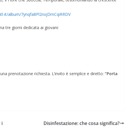
intl-it/album/7ynqfa8Pl2nxjDmCqiRRDV
a tre giorni dedicata ai giovani:
suna prenotazione richiesta. L’invito è semplice e diretto:
“Porta
 i
Disinfestazione: che cosa significa?