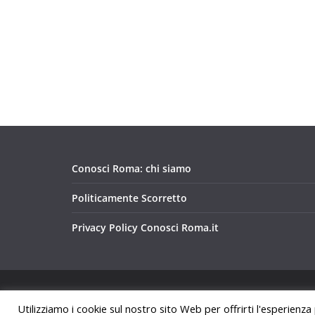
Conosci Roma: chi siamo
Politicamente Scorretto
Privacy Policy Conosci Roma.it
Copyright © 2026
Conosci Roma
. Tutti i diritti riservat
Utilizziamo i cookie sul nostro sito Web per offrirti l'esperienza
Tema:
ColorMag
di ThemeGrill. Powered by
WordPre