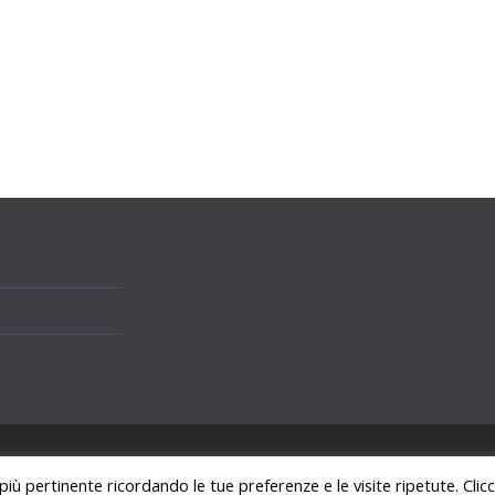
i.
 più pertinente ricordando le tue preferenze e le visite ripetute. Cli
ss
.