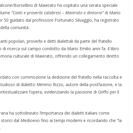
alcone/Borsellino di Maierato ha ospitato una serata speciale
volume
“Canti e proverbi calabresi – Maierato e dintorni”
di Mario
er 50 guidato dal professore Fortunato Silvaggio, ha registrato
della comunità.
ti popolari, proverbi e detti dialettali da parte del fratello
o di ricerca sul campo condotto da Mario Emilio anni fa. Il libro
oria culturale di Maierato, offrendo un collegamento diretto
rdato con commozione la dedizione del fratello nella raccolta e
studioso di dialetto Mimmo Rizzo, autore della postfazione, e la
estualizzare l’opera, evidenziando la passione di Griffo per il
ana ha sottolineato l’importanza dei dialetti italiani come
 storici dal Medioevo fino ai tempi moderni e ricordando che “la
.