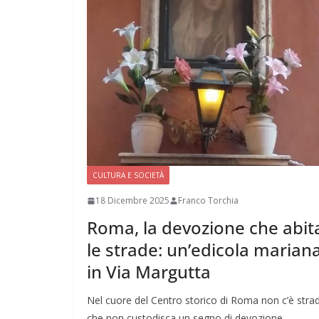
CULTURA E SOCIETÀ
18 Dicembre 2025
Franco Torchia
Roma, la devozione che abit
le strade: un’edicola marian
in Via Margutta
Nel cuore del Centro storico di Roma non c’è stra
che non custodisca un segno di devozione