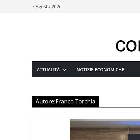
Salta
7 Agosto 2026
al
contenuto
ATTUALITÀ
NOTIZIE ECONOMICHE
Autore:
Franco Torchia