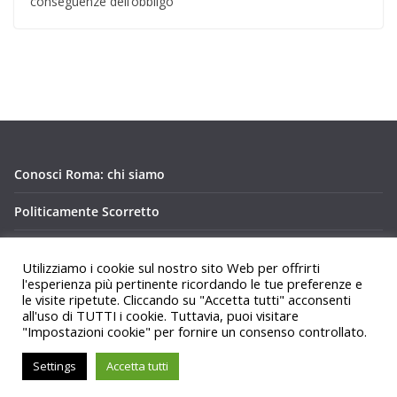
conseguenze dell’obbligo
Conosci Roma: chi siamo
Politicamente Scorretto
Privacy Policy Conosci Roma.it
Utilizziamo i cookie sul nostro sito Web per offrirti
l'esperienza più pertinente ricordando le tue preferenze e
le visite ripetute. Cliccando su "Accetta tutti" acconsenti
all'uso di TUTTI i cookie. Tuttavia, puoi visitare
"Impostazioni cookie" per fornire un consenso controllato.
Copyright © 2026
Conosci Roma
. Tutti i diritti riservati.
Settings
Accetta tutti
Tema:
ColorMag
di ThemeGrill. Powered by
WordPress
.