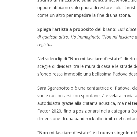
oppure abbiamo solo paura di restare soli. L’artis
come un altro per impedire la fine di una storia.
Spiega l’artista a proposito del brano:
«Mi piace 
di qualcun altro. Ho immaginato “Non mi lasciare d’
regista».
Nel videoclip di
“Non mi lasciare d’estate”
diretto
sceglie di dividersi tra le mura di casa e le strade de
sfondo resta immobile una bellissima Padova dese
Sara Sgarabottolo è una cantautrice di Padova, cla
vuole raccontarsi con spontaneità e velata ironia a
autodidatta grazie alla chitarra acustica, ma nel t
Factor 2020, fino a posizionarsi nella categoria Boo
dimensione di una band rock all’intimità del cantaut
“Non mi lasciare d’estate” è il nuovo singolo di 