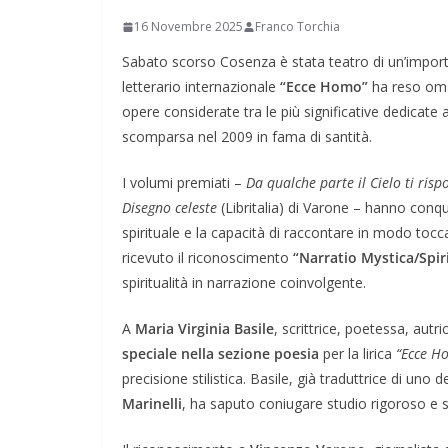
16 Novembre 2025
Franco Torchia
Sabato scorso Cosenza è stata teatro di un’importa
letterario internazionale
“Ecce Homo”
ha reso om
opere considerate tra le più significative dedicate 
scomparsa nel 2009 in fama di santità.
I volumi premiati –
Da qualche parte il Cielo ti risp
Disegno celeste
(Libritalia) di Varone – hanno conqu
spirituale e la capacità di raccontare in modo tocc
ricevuto il riconoscimento
“Narratio Mystica/Spiri
spiritualità in narrazione coinvolgente.
A
Maria Virginia Basile
, scrittrice, poetessa, autr
speciale nella sezione poesia
per la lirica
“Ecce H
precisione stilistica. Basile, già traduttrice di uno
Marinelli
, ha saputo coniugare studio rigoroso e se