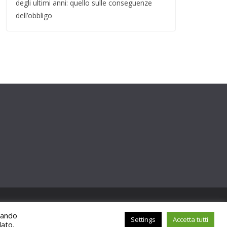
degli ultimi anni: quello sulle conseguenze
dell’obbligo
ccando
Settings
Accetta tutti
lato.