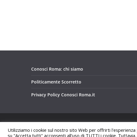
Conosci Roma: chi siamo
Politicamente Scorretto
Privacy Policy Conosci Roma.it
Copyright © 2026
Conosci Roma
. Tutti i diritti riservat
Utilizziamo i cookie sul nostro sito Web per offrirti l'esperienza
Tema:
ColorMag
di ThemeGrill. Powered by
WordPre
su "Accetta tutti" acconsenti all'uso di TUTTI i cookie. Tuttavia