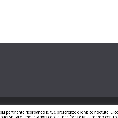
i.
 più pertinente ricordando le tue preferenze e le visite ripetute. Cli
ss
.
, puoi visitare "Impostazioni cookie" per fornire un consenso control