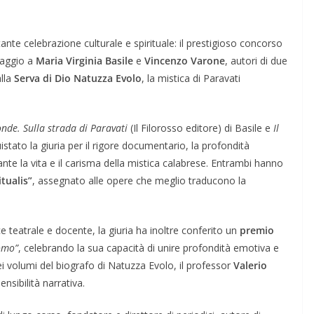
nte celebrazione culturale e spirituale: il prestigioso concorso
aggio a
Maria Virginia Basile
e
Vincenzo Varone
, autori di due
alla
Serva di Dio Natuzza Evolo
, la mistica di Paravati
onde. Sulla strada di Paravati
(Il Filorosso editore) di Basile e
Il
istato la giuria per il rigore documentario, la profondità
ante la vita e il carisma della mistica calabrese. Entrambi hanno
tualis”
, assegnato alle opere che meglio traducono la
ice teatrale e docente, la giuria ha inoltre conferito un
premio
omo”
, celebrando la sua capacità di unire profondità emotiva e
 dei volumi del biografo di Natuzza Evolo, il professor
Valerio
nsibilità narrativa.