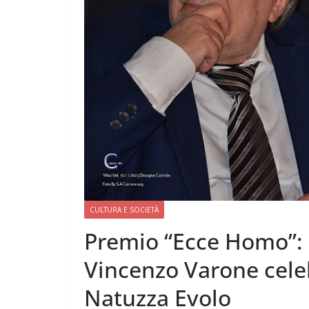
CULTURA E SOCIETÀ
Premio “Ecce Homo”: M
Vincenzo Varone celeb
Natuzza Evolo